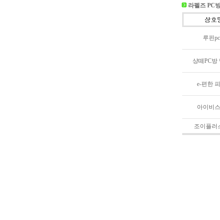
라펠즈 PC
루핀p
샹떼PC방
e-편한 
아이비스
조이플러스