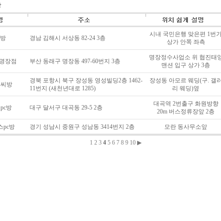
방
시내 국민은행 맞은편 1번
c방
경남 김해시 서상동 82-24 3층
상가 안쪽 좌측
명장정수사업소 위 협진태
 명장점
부산 동래구 명장동 497-60번지 3층
맨션 입구 상가 3층
경북 포항시 북구 장성동 영성빌딩2층 1462-
장성동 아모르 웨딩(구. 갤
피씨방
11번지 (새천년대로 1285)
리 웨딩)옆
대곡역 2번출구 화원방향
pc방
대구 달서구 대곡동 29-5 2층
20m 버스정류장앞 2층
pc방
경기 성남시 중원구 성남동 3414번지 2층
모란 동사무소앞
1
2
3
4
5
6
7
8
9
10
▶