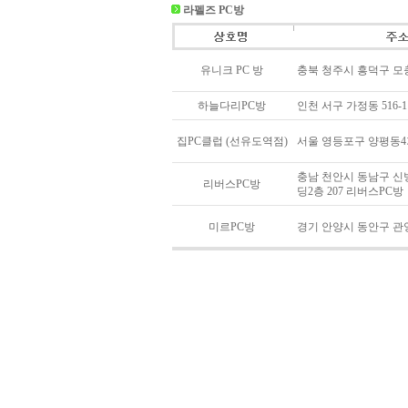
라펠즈 PC방
유니크 PC 방
충북 청주시 흥덕구 모충동
하늘다리PC방
인천 서구 가정동 516-
집PC클럽 (선유도역점)
서울 영등포구 양평동4가 
충남 천안시 동남구 신방
리버스PC방
딩2층 207 리버스PC방
미르PC방
경기 안양시 동안구 관양동