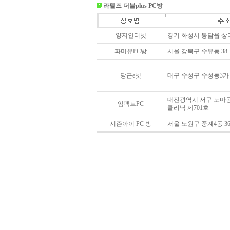
라펠즈 더블plus PC방
양지인터넷
경기 화성시 봉담읍 상리 
파미유PC방
서울 강북구 수유동 38-
당근e넷
대구 수성구 수성동3가 7
대전광역시 서구 도마동 
임팩트PC
클리닉 제701호
시즌아이 PC 방
서울 노원구 중계4동 36