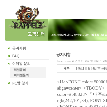
Rappelz zone과 관련 된 공지 및 기타 소
제목
[완료] 11월 14일(목)
<U><FONT color=#0000
align=center> <TBODY
color=#bf8828>『 매주&n
rgb(242,101,34); FON
<FONT color=#bf882