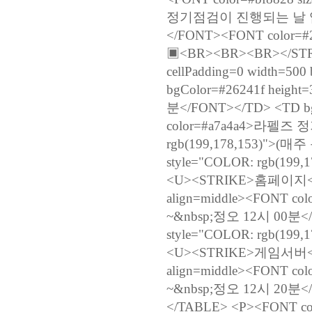
정기점검이 진행되는 날 입니
</FONT><FONT color
▣<BR><BR><BR></STRON
cellPadding=0 width=5
bgColor=#26241f height
분</FONT></TD> <TD bgC
color=#a7a4a4>라펠즈 
rgb(199,178,153)">(매
style="COLOR: rgb(199,1
<U><STRIKE>홈페이지</ST
align=middle><FONT 
~&nbsp;정오 12시 00분</
style="COLOR: rgb(199,1
<U><STRIKE>게임서버</ST
align=middle><FONT 
~&nbsp;정오 12시 20분<
</TABLE> <P><FONT