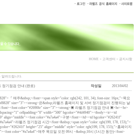
HOME > 고객센터 > 공지사항
식을 알려드립니다.
펠즈 정기점검 안내 (완료)
작성일
2013/04/02
8828">『 매주&nbsp;</font><span style="color: rgb(242, 101, 34); font-size: 16px;">목요
olor="#bf8828" size="3"><strong>은&nbsp;라펠즈 홈페이지 및 서버 정기점검이 진행되는 날
/font><font color="#2690fe" size="3"><strong>▣ 라펠즈 정기점검 안내 ▣<br><br>
ellspacing="1" cellpadding="0" width="500" bgcolor="#4d4940"><tbody><tr><td
19" align="middle"><font color="#a7a4a4">구분</font></td><td bgcolor="#26241f"
or="#a7a4a4">라펠즈 정기점검 시간</font>&nbsp;<span style="color: rgb(199, 178, 153);">
lor="#26241f" height="25" align="middle" style="color: rgb(199, 178, 153);">홈페이지
middle"><font color="#a7a4a4">매주 목요일 오전 09시 ~&nbsp;10시 (1시간 동안)</font>