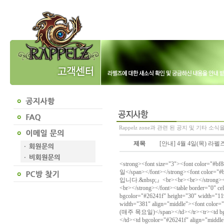
Rappelz zone과 관련 된 공지 및 기타 소
제목
[안내] 4월 4일(목) 라
<strong><font size="3"><font color="#bf
일</span></font></strong><font c
입니다.&nbsp;』<br><br><br></strong><
<br></strong></font><table border="0" c
bgcolor="#26241f" height="30" width="1
width="381" align="middle"><font col
(매주 목요일)</span></td></tr><tr><td bgco
</td><td bgcolor="#26241f" align="