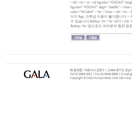
</td></tr><tr><td bgcolor="#26241f" hei
bgcolor="#26241f" align="middle"><
color="#a7a4a4"><br></font></td></
이지 &gt; 크루샵 이용이 불가합니다 =<
수 있습니다.&nbsp;<br><br>보다
&nbsp;<br>앞으로도 여러분의 힘찬 응원과 