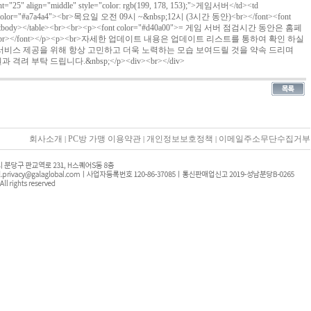
ght="25" align="middle" style="color: rgb(199, 178, 153);">게임서버</td><td
font color="#a7a4a4"><br>목요일 오전 09시 ~&nbsp;12시 (3시간 동안)<br></font><font
tr></tbody></table><br><br><p><font color="#d40a00">= 게임 서버 점검시간 동안은 홈페
br></font></p><p><br>자세한 업데이트 내용은 업데이트 리스트를 통하여 확인 하실
 나은 서비스 제공을 위해 항상 고민하고 더욱 노력하는 모습 보여드릴 것을 약속 드리며
격려 부탁 드립니다.&nbsp;</p><div><br></div>
회사소개
PC방 가맹 이용약관
개인정보보호정책
이메일주소무단수집거부
|
|
|