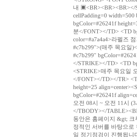
내 ▣<BR><BR><BR></STR
cellPadding=0 width=5
bgColor=#26241f height=
분</FONT></TD> <TD bgC
color=#a7a4a4>라펠즈 
#c7b299">(매주 목요일)</
#c7b299" bgColor=#262
</STRIKE></TD> <TD bgC
<STRIKE>매주 목요일 오전
</FONT></TD></TR> <TR
height=25 align=cent
bgColor=#26241f alig
오전 08시 ~ 오전 11시 (3
</TBODY></TABLE><B
동안은 홈페이지 &gt; 크루
정적인 서버를 바탕으로 
일 정기점검이 진행됩니다.&n