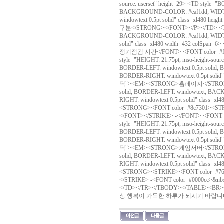
source: userset" height=29> <TD style=
BACKGROUND-COLOR: #eaf1dd; WIDTH: 
windowtext 0.5pt solid" class=xl480 
구분</STRONG></FONT></P></TD> <TD s
BACKGROUND-COLOR: #eaf1dd; WIDTH: 3
solid" class=xl480 width=432 colSp
정기점검 시간</FONT> <FONT color=#f
style="HEIGHT: 21.75pt; mso-height-sou
BORDER-LEFT: windowtext 0.5pt solid
BORDER-RIGHT: windowtext 0.5pt solid"
딕"><EM><STRONG>홈페이지</STRONG></
solid; BORDER-LEFT: windowtext; BAC
RIGHT: windowtext 0.5pt solid" class=
<STRONG><FONT color=#8c7301><
</FONT></STRIKE> -</FONT> <FONT
style="HEIGHT: 21.75pt; mso-height-sou
BORDER-LEFT: windowtext 0.5pt solid
BORDER-RIGHT: windowtext 0.5pt solid"
딕"><EM><STRONG>게임서버</STRONG></
solid; BORDER-LEFT: windowtext; BAC
RIGHT: windowtext 0.5pt solid" class
<STRONG><STRIKE><FONT color=#
</STRIKE> -<FONT color=#0000cc>&
</TD></TR></TBODY></TABL
상 행복이 가득한 하루가 되시기 바랍니다.