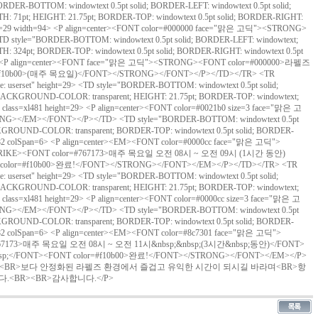
"BORDER-BOTTOM: windowtext 0.5pt solid; BORDER-LEFT: windowtext 0.5pt solid;
71pt; HEIGHT: 21.75pt; BORDER-TOP: windowtext 0.5pt solid; BORDER-RIGHT:
height=29 width=94> <P align=center><FONT color=#000000 face="맑은 고딕"><STRONG>
tyle="BORDER-BOTTOM: windowtext 0.5pt solid; BORDER-LEFT: windowtext;
24pt; BORDER-TOP: windowtext 0.5pt solid; BORDER-RIGHT: windowtext 0.5pt
an=6> <P align=center><FONT face="맑은 고딕"><STRONG><FONT color=#000000>라펠즈
10b00>(매주 목요일)</FONT></STRONG></FONT></P></TD></TR> <TR
rce: userset" height=29> <TD style="BORDER-BOTTOM: windowtext 0.5pt solid;
; BACKGROUND-COLOR: transparent; HEIGHT: 21.75pt; BORDER-TOP: windowtext;
 class=xl481 height=29> <P align=center><FONT color=#0021b0 size=3 face="맑은 고
EM></FONT></P></TD> <TD style="BORDER-BOTTOM: windowtext 0.5pt
KGROUND-COLOR: transparent; BORDER-TOP: windowtext 0.5pt solid; BORDER-
xl482 colSpan=6> <P align=center><EM><FONT color=#0000cc face="맑은 고딕">
STRIKE><FONT color=#767173>매주 목요일 오전 08시 ~ 오전 09시 (1시간 동안)
 color=#f10b00>완료!</FONT></STRONG></FONT></EM></P></TD></TR> <TR
rce: userset" height=29> <TD style="BORDER-BOTTOM: windowtext 0.5pt solid;
; BACKGROUND-COLOR: transparent; HEIGHT: 21.75pt; BORDER-TOP: windowtext;
 class=xl481 height=29> <P align=center><FONT color=#0000cc size=3 face="맑은 고
EM></FONT></P></TD> <TD style="BORDER-BOTTOM: windowtext 0.5pt
KGROUND-COLOR: transparent; BORDER-TOP: windowtext 0.5pt solid; BORDER-
=xl482 colSpan=6> <P align=center><EM><FONT color=#8c7301 face="맑은 고딕">
767173>매주 목요일 오전 08시 ~ 오전 11시&nbsp;&nbsp;(3시간&nbsp;동안)</FONT>
nbsp;</FONT><FONT color=#f10b00>완료!</FONT></STRONG></FONT></EM></P>
E><BR><BR>보다 안정화된 라펠즈 환경에서 즐겁고 유익한 시간이 되시길 바라며<BR>항
<BR><BR>감사합니다.</P>