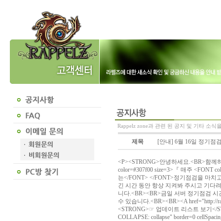
Rappelz zone과 관련 된 공지 및 기타 소
제목
[안내] 6월 16일 정기점검
<P><STRONG>안녕하세요.<BR>함께하
color=#307f00 size=3>『 매주 <FONT 
는</FONT> </FONT>정기점검을 마치고
긴 시간 동안 항상 지켜봐 주시고 기다
니다.<BR><BR>금일 서버 정기점검 
수 있습니다.<BR><BR><A href="http://rappel
<STRONG>☞ 업데이트 리스트 보기</STRONG
COLLAPSE: collapse" border=0 cellSpaci