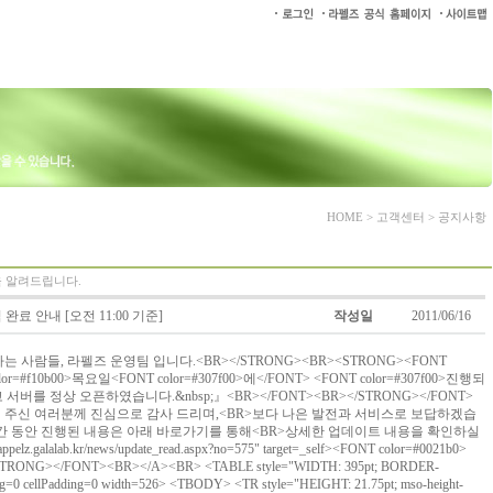
HOME > 고객센터 > 공지사항
식을 알려드립니다.
 완료 안내 [오전 11:00 기준]
작성일
2011/06/16
는 사람들, 라펠즈 운영팀 입니다.<BR></STRONG><BR><STRONG><FONT
color=#f10b00>목요일<FONT color=#307f00>에</FONT> <FONT color=#307f00>진행되
 서버를 정상 오픈하였습니다.&nbsp;』<BR></FONT><BR></STRONG></FONT>
려 주신 여러분께 진심으로 감사 드리며,<BR>보다 나은 발전과 서비스로 보답하겠습
시간 동안 진행된 내용은 아래 바로가기를 통해<BR>상세한 업데이트 내용을 확인하실
z.galalab.kr/news/update_read.aspx?no=575" target=_self><FONT color=#0021b0>
></FONT><BR></A><BR> <TABLE style="WIDTH: 395pt; BORDER-
ng=0 cellPadding=0 width=526> <TBODY> <TR style="HEIGHT: 21.75pt; mso-height-