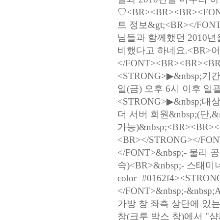
♡<BR><BR><BR><FONT 
트 정보&gt;<BR></FON
님들과 함께했던 2010년을
비했다고 하네요.<BR>
</FONT><BR><BR><BR>
<STRONG>▶&nbsp;기간<
일(금) 오후 6시 이후 일괄 지
<STRONG>▶&nbsp;대상
더 서버 회원&nbsp;(단
가능)&nbsp;<BR><BR><
<BR></STRONG></FONT
</FONT>&nbsp;- 물리 
속)<BR>&nbsp;- 스태
color=#0162f4><ST
</FONT>&nbsp;-&nbsp
가방 창 좌측 상단에 있는 
창(크루 박스 창)에서 "샴페