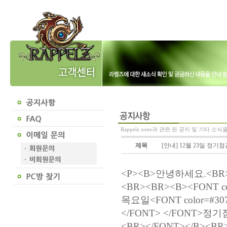
Rappelz zone과 관련 된 공지 및 기타 소
제목
[안내] 12월 23일 정기점
<P><B>안녕하세요.<BR>함께하는 사람들, 라펠즈 운영팀 입니다. </B><BR><BR><BR><B><FONT color=#307f00 size=3>『 매주 <FONT color=#f10b00>목요일<FONT color=#307f00>에</FONT> <FONT color=#307f00>진행되는</FONT> </FONT>정기점검을 마치고 서버를 정상 오픈하였습니다.&nbsp;』<BR></FONT></B><BR><BR>긴 시간 동안 항상 지켜봐 주시고 기다려 주신 여러분께&nbsp;진심으로 감사 드리며,&nbsp;<BR>보다 나은 발전과 서비스로&nbsp;보답하겠습니다.&nbsp; <BR><BR>금일 서버 정기점검 시간 동안&nbsp;진행된 내용은 아래 바로가기를 통해 <BR>상세한 업데이트 내용을 확인하실 수 있습니다. <BR><BR><BR><B><FONT style="BACKGROUND-COLOR: #ffffff"><B><FONT style="BACKGROUND-COLOR: #ffffff"><B><FONT style="BACKGROUND-COLOR: #ffffff"><B><FONT style="BACKGROUND-COLOR: #ffffff"><B><FONT style="BACKGROUND-COLOR: #ffffff"><B><FONT style="BACKGROUND-COLOR: #ffffff"><B><FONT style="BACKGROUND-COLOR: #ffffff"><B><FONT style="BACKGROUND-COLOR: #ffffff"><B><FONT style="BACKGROUND-COLOR: #ffffff"><B><FONT style="BACKGROUND-COLOR: #ffffff"><B><FONT style="BACKGROUND-COLOR: #ffffff"><B><FONT style="BACKGROUND-COLOR: #ffffff"><B><FONT style="BACKGROUND-COLOR: #ffffff"><B><FONT style="BACKGROUND-COLOR: #ffffff"><B><FONT style="BACKGROUND-COLOR: #ffffff"><B><FONT style="BACKGROUND-COLOR: #ffffff"><B><FONT style="BACKGROUND-COLOR: #ffffff"><B><FONT style="BACKGROUND-COLOR: #ffffff"><B><FONT style="BACKGROUND-COLOR: #ffffff"><B><FONT style="BACKGROUND-COLOR: #ffffff"><B><FONT style="BACKGROUND-COLOR: #ffffff"><B><FONT style="BACKGROUND-COLOR: #ffffff"><B><FONT style="BACKGROUND-COLOR: #ffffff"><B><FONT style="BACKGROUND-COLOR: #ffffff"><B><FONT style="BACKGROUND-COLOR: #ffffff"><B><FONT style="BACKGROUND-COLOR: #ffffff"><B><FONT style="BACKGROUND-COLOR: #ffffff"><B><FONT style="BACKGROUND-COLOR: #ffffff"><B><FONT style="BACKGROUND-COLOR: #ffffff"><B><FONT style="BACKGROUND-COLOR: #ffffff"><B><FONT style="BACKGROUND-COLOR: #ffffff"><B><FONT style="BACKGROUND-COLOR: #ffffff"><B><FONT style="BACKGROUND-COLOR: #ffffff"><B><FONT style="BACKGROUND-COLOR: #ffffff"><B><FONT style="BACKGROUND-COLOR: #ffffff"><B><FONT style="BACKGROUND-COLOR: #ffffff"><B><FONT style="BACKGROUND-COLOR: #ffffff"><B><FONT style="BACKGROUND-COLOR: #ffffff"><B><FONT style="BACKGROUND-COLOR: #ffffff"><B><FONT style="BACKGROUND-COLOR: #ffffff"><B><FONT style="BACKGROUND-COLOR: #ffffff"><B><FONT style="BACKGROUND-COLOR: #ffffff"><B><FONT style="BACKGROUND-COLOR: #ffffff"><B><FONT style="BACKGROUND-COLOR: #ffffff"><B><FONT style="BACKGROUND-COLOR: #ffffff"><B><FONT style="BACKGROUND-COLOR: #ffffff"><B><FONT style="BACKGROUND-COLOR: #ffffff"><B><FONT style="BACKGROUND-COLOR: #ffffff"><B><FONT style="BACKGROUND-COLOR: #ffffff"><B><FONT style="BACKGROUND-COLOR: #ffffff"><B><FONT style="BACKGROUND-COLOR: #ffffff"><B><FONT style="BACKGROUND-COLOR: #ffffff"><B><FONT style="BACKGROUND-COLOR: #ffffff"><B><FONT style="BACKGROUND-COLOR: #ffffff"><B><FONT style="BACKGROUND-COLOR: #ffffff"><B><FONT style="BACKGROUND-COLOR: #ffffff"><B><FONT style="BACKGROUND-COLOR: #ffffff"><B><FONT style="BACKGROUND-COLOR: #ffffff"><B><FONT style="BACKGROUND-COLOR: #ffffff"><B><FONT style="BACKGROUND-COLOR: #ffffff"><B><FONT style="BACKGROUND-COLOR: #ffffff"><B><FONT style="BACKGROUND-COLOR: #ffffff"><B><FONT style="BACKGROUND-COLOR: #ffffff"><B><FONT style="BACKGROUND-COLOR: #ffffff"><B><FONT style="BACKGROUND-COLOR: #ffffff"><B><FONT style="BACKGROUND-COLOR: