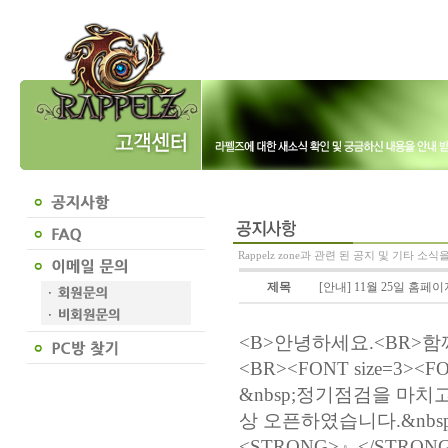
Rappelz zone과 관련 된 공지 및 기타 소
제목
[안내] 11월 25일 홈페이
<B>안녕하세요.<BR>함
<BR><FONT size=3><
&nbsp;정기점검을 마치고
상 오픈하였습니다.&nbsp;</
<STRONG>』</STRONG