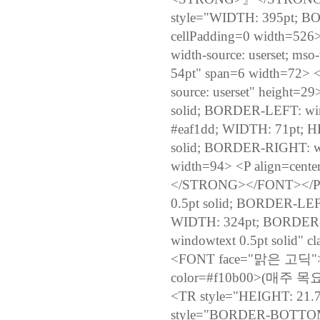
style="WIDTH: 395pt; BO
cellPadding=0 width=52
width-source: userset; m
54pt" span=6 width=72> 
source: userset" height
solid; BORDER-LEFT: w
#eaf1dd; WIDTH: 71pt; 
solid; BORDER-RIGHT: win
width=94> <P align=
</STRONG></FONT></P>
0.5pt solid; BORDER-L
WIDTH: 324pt; BORDER-T
windowtext 0.5pt solid" c
<FONT face="맑은 고
color=#f10b00>(매주 목
<TR style="HEIGHT: 21.75
style="BORDER-BOTTOM: