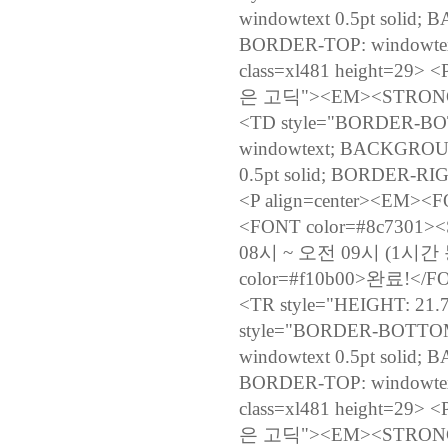
windowtext 0.5pt solid
BORDER-TOP: windowtext
class=xl481 height=29> 
은 고딕"><EM><STRONG
<TD style="BORDER-BOT
windowtext; BACKGROUN
0.5pt solid; BORDER-RIGH
<P align=center><EM>
<FONT color=#8c7301
08시 ~ 오전 09시 (1시간 
color=#f10b00>완료!</
<TR style="HEIGHT: 21.75
style="BORDER-BOTTOM:
windowtext 0.5pt solid
BORDER-TOP: windowtext
class=xl481 height=29> <
은 고딕"><EM><STRONG